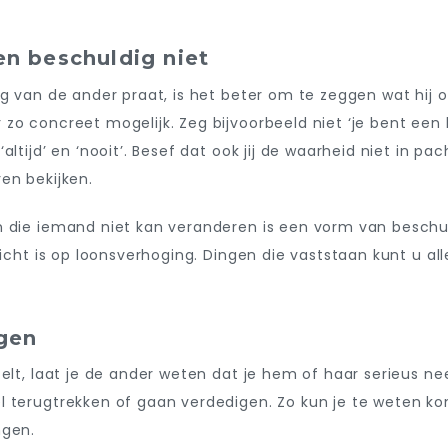
en beschuldig niet
g van de ander praat, is het beter om te zeggen wat hij of z
zo concreet mogelijk. Zeg bijvoorbeeld niet ‘je bent een l
altijd’ en ‘nooit’. Besef dat ook jij de waarheid niet in pa
en bekijken.
n die iemand niet kan veranderen is een vorm van beschul
zicht is op loonsverhoging. Dingen die vaststaan kunt u al
agen
telt, laat je de ander weten dat je hem of haar serieus n
l terugtrekken of gaan verdedigen. Zo kun je te weten ko
ngen.