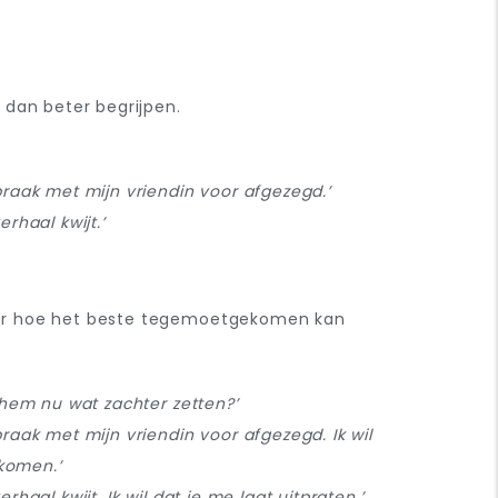
e dan beter begrijpen.
spraak met mijn vriendin voor afgezegd.’
rhaal kwijt.’
 over hoe het beste tegemoetgekomen kan
e hem nu wat zachter zetten?’
praak met mijn vriendin voor afgezegd. Ik wil
akomen.’
haal kwijt. Ik wil dat je me laat uitpraten.’