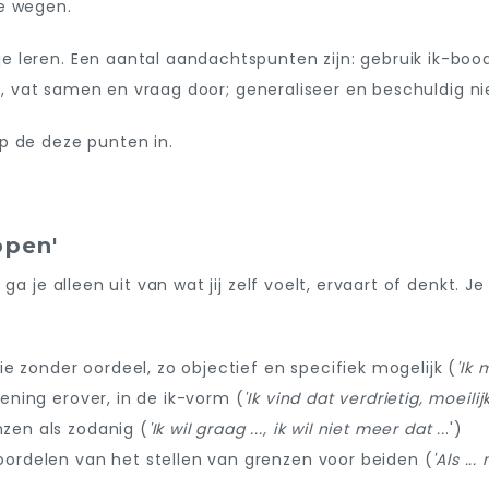
e wegen.
 leren. Een aantal aandachtspunten zijn: gebruik ik-boo
ter, vat samen en vraag door; generaliseer en beschuldig n
p de deze punten in.
ppen'
 ga je alleen uit van wat jij zelf voelt, ervaart of denkt.
tie zonder oordeel, zo objectief en specifiek mogelijk (
'Ik 
ening erover, in de ik-vorm (
'Ik vind dat verdrietig, moeili
zen als zodanig (
'Ik wil graag ..., ik wil niet meer dat ..
.')
ordelen van het stellen van grenzen voor beiden (
'Als ..