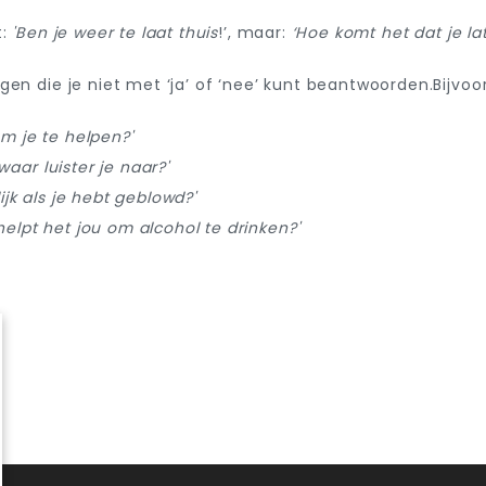
:
'Ben je weer te laat thuis
!’, maar:
‘Hoe komt het dat je lat
gen die je niet met ‘ja’ of ‘nee’ kunt beantwoorden.Bijvoo
m je te helpen?'
, waar luister je naar?
'
lijk als je hebt geblowd?
'
elpt het jou om alcohol te drinken?'