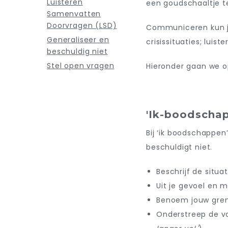
Luisteren
een goudschaaltje t
Samenvatten
Doorvragen (LSD)
Communiceren kun je
Generaliseer en
crisissituaties; luis
beschuldig niet
Stel open vragen
Hieronder gaan we o
'Ik-boodscha
Bij ‘ik boodschappen’
beschuldigt niet.
Beschrijf de situa
Uit je gevoel en m
Benoem jouw gren
Onderstreep de vo