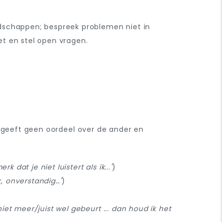
dschappen; bespreek problemen niet in
iet en stel open vragen.
 Je geeft geen oordeel over de ander en
merk dat je niet luistert als ik...'
)
jk, onverstandig…'
)
. niet meer/juist wel gebeurt ... dan houd ik het