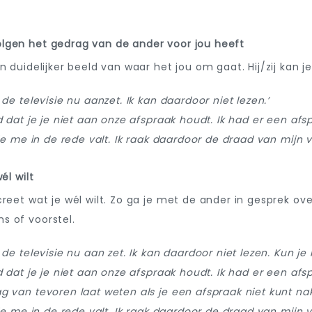
lgen het gedrag van de ander voor jou heeft
n duidelijker beeld van waar het jou om gaat. Hij/zij kan j
 de televisie nu aanzet. Ik kan daardoor niet lezen.’
d dat je je niet aan onze afspraak houdt. Ik had er een af
 je me in de rede valt. Ik raak daardoor de draad van mijn ve
él wilt
ncreet wat je wél wilt. Zo ga je met de ander in gesprek
s of voorstel.
 de televisie nu aan zet. Ik kan daardoor niet lezen. Kun j
d dat je je niet aan onze afspraak houdt. Ik had er een afs
g van tevoren laat weten als je een afspraak niet kunt n
je me in de rede valt. Ik raak daardoor de draad van mijn ver