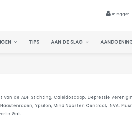
Inloggen
NGEN
TIPS
AAN DE SLAG
AANDOENIN
 van de ADF Stichting, Caleidoscoop, Depressie Vereniging
aastenraden, Ypsilon, Mind Naasten Centraal, NVA, Plusmin
warte Gat.