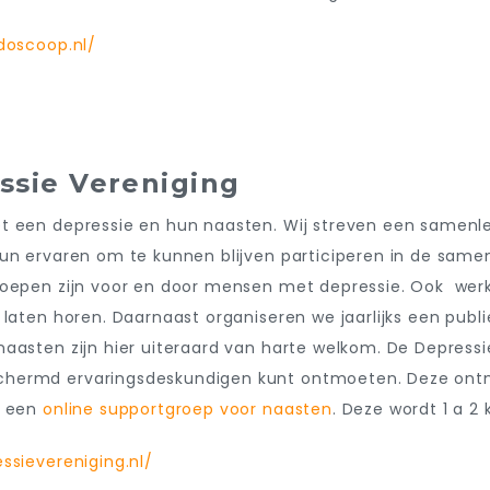
doscoop.nl/
sie Vereniging
et een depressie en hun naasten. Wij streven een samen
eun ervaren om te kunnen blijven participeren in de same
 groepen zijn voor en door mensen met depressie. Ook w
 laten horen. Daarnaast organiseren we jaarlijks een publ
aasten zijn hier uiteraard van harte welkom. De Depressi
hermd ervaringsdeskundigen kunt ontmoeten. Deze ontmo
g een
online supportgroep voor naasten
. Deze wordt 1 a 
ssievereniging.nl/