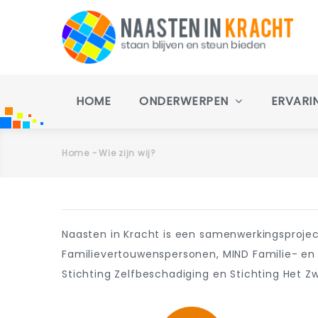
Overslaan
en
naar
de
inhoud
Main
gaan
navigation
HOME
ONDERWERPEN
ERVARI
Home
-
Wie zijn wij?
Kruimelpad
Primaire
Naasten in Kracht is een samenwerkingsproject
tabs
Familievertouwenspersonen, MIND Familie- en N
Stichting Zelfbeschadiging en Stichting Het Z