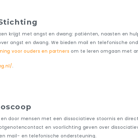
ichting
aken krijgt met angst en dwang: patiënten, naasten en hul
 over angst en dwang. We bieden mail en telefonische ond
ining voor ouders en partners
om te leren omgaan met ang
ng.nl/
.
oscoop
 en door mensen met een dissociatieve stoornis en direc
lotgenotencontact en voorlichting geven over dissociatie
en mail- en telefonische ondersteuning.