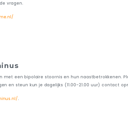
de vragen.
me.nl/
inus
n met een bipolaire stoornis en hun naastbetrokkenen. P
agen en steun kun je dagelijks (11.00-21.00 uur) contact
inus.nl/
.