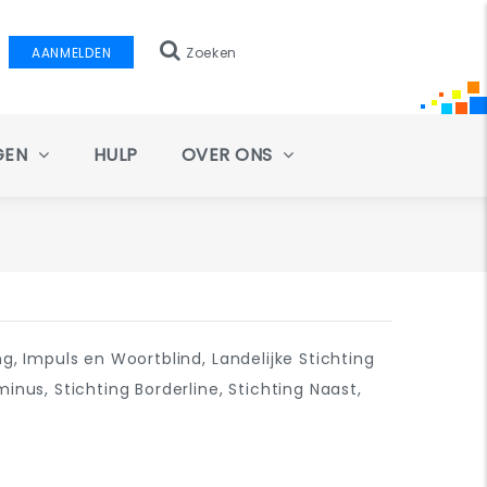
AANMELDEN
Zoeken
GEN
HULP
OVER ONS
, Impuls en Woortblind, Landelijke Stichting
us, Stichting Borderline, Stichting Naast,