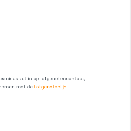
lusminus zet in op lotgenotencontact,
 opnemen met de
Lotgenotenlijn
.