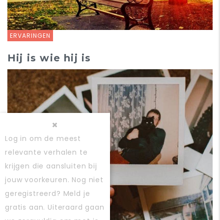
ERVARINGEN
Hij is wie hij is
Log in
om de meest
relevante verhalen te
krijgen die aansluiten bij
jouw voorkeuren. Nog niet
geregistreerd?
Meld je
gratis aan
. Uiteraard gaan