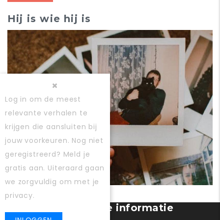
Hij is wie hij is
Log in
om de meest
relevante verhalen te
krijgen die aansluiten bij
jouw voorkeuren. Nog niet
geregistreerd?
Meld je
gratis aan
. Uiteraard gaan
we zorgvuldig om met je
ERVARINGEN
privacy.
Gebruiker registratie informatie
banner
INLOGGEN