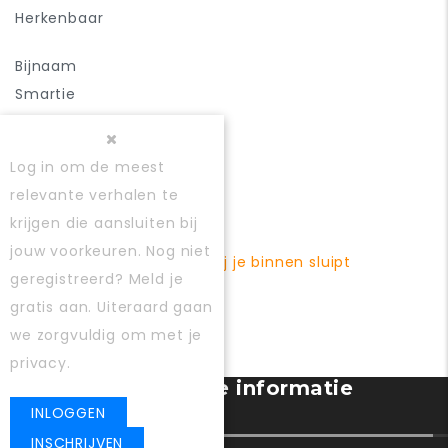
Herkenbaar
Bijnaam
Smartie
Geaccepteerd
Aan
Log in
om de meest
Gebruiker
relevante verhalen te
Anoniem
krijgen die aansluiten bij
Verhaal artikel
jouw voorkeuren. Nog niet
Hoe depressie langzaam bij je binnen sluipt
geregistreerd?
Meld je
Zichtbaar maken
gratis aan
. Uiteraard gaan
Uit
we zorgvuldig om met je
privacy.
Gebruiker registratie informatie
banner
INLOGGEN
INSCHRIJVEN