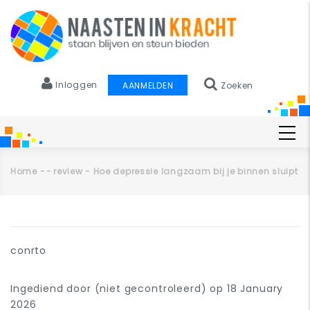
Overslaan
en
naar
de
inhoud
Inloggen
AANMELDEN
Zoeken
gaan
Main
navigation
Home
-
-
review - Hoe depressie langzaam bij je binnen sluipt
Kruimelpad
Primaire
conrto
tabs
Ingediend door
(niet gecontroleerd)
op 18 January
2026