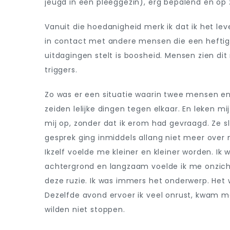
jeugd in een pleeggezin), erg bepalend en op 
Vanuit die hoedanigheid merk ik dat ik het le
in contact met andere mensen die een heftige
uitdagingen stelt is boosheid. Mensen zien dit
triggers.
Zo was er een situatie waarin twee mensen e
zeiden lelijke dingen tegen elkaar. En leken 
mij op, zonder dat ik erom had gevraagd. Ze s
gesprek ging inmiddels allang niet meer over m
Ikzelf voelde me kleiner en kleiner worden. Ik 
achtergrond en langzaam voelde ik me onzich
deze ruzie. Ik was immers het onderwerp. Het 
Dezelfde avond ervoer ik veel onrust, kwam m
wilden niet stoppen.