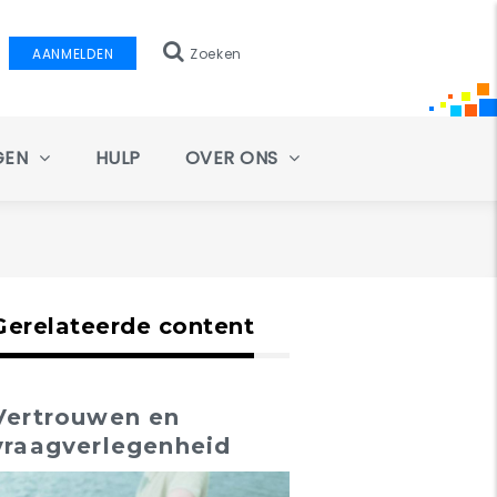
AANMELDEN
Zoeken
GEN
HULP
OVER ONS
Gerelateerde content
Vertrouwen en
vraagverlegenheid