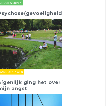
ONDERWERPEN
Psychose(gevoeligheid)
AANDOENINGEN
Eigenlijk ging het over
mijn angst