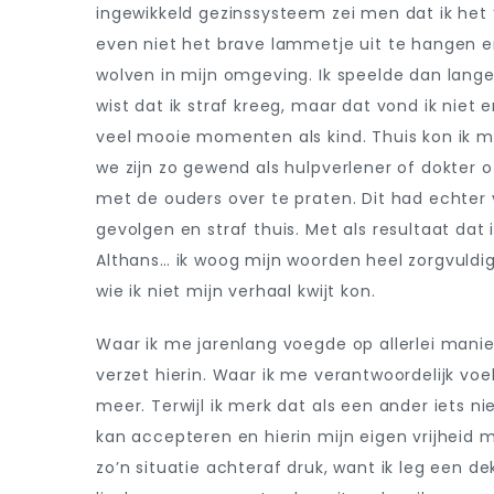
ingewikkeld gezinssysteem zei men dat ik het
even niet het brave lammetje uit te hangen en
wolven in mijn omgeving. Ik speelde dan lang
wist dat ik straf kreeg, maar dat vond ik niet 
veel mooie momenten als kind. Thuis kon ik mij
we zijn zo gewend als hulpverlener of dokter 
met de ouders over te praten. Dit had echter v
gevolgen en straf thuis. Met als resultaat dat
Althans… ik woog mijn woorden heel zorgvuldig 
wie ik niet mijn verhaal kwijt kon.
Waar ik me jarenlang voegde op allerlei manie
verzet hierin. Waar ik me verantwoordelijk voe
meer. Terwijl ik merk dat als een ander iets ni
kan accepteren en hierin mijn eigen vrijheid m
zo’n situatie achteraf druk, want ik leg een d