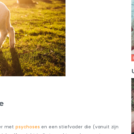
e
der met
psychoses
en een stiefvader die (vanuit zijn