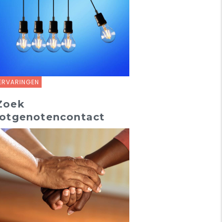
ERVARINGEN
Zoek
lotgenotencontact