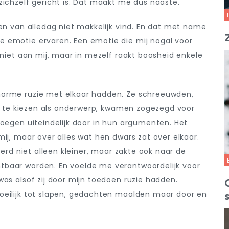
zichzelf gericht is. Dat maakt me dus naaste.
ven van alledag niet makkelijk vind. En dat met name
 emotie ervaren. Een emotie die mij nogal voor
 niet aan mij, maar in mezelf raakt boosheid enkele
norme ruzie met elkaar hadden. Ze schreeuwden,
mij te kiezen als onderwerp, kwamen zogezegd voor
loegen uiteindelijk door in hun argumenten. Het
ij, maar over alles wat hen dwars zat over elkaar.
werd niet alleen kleiner, maar zakte ook naar de
tbaar worden. En voelde me verantwoordelijk voor
was alsof zij door mijn toedoen ruzie hadden.
oeilijk tot slapen, gedachten maalden maar door en