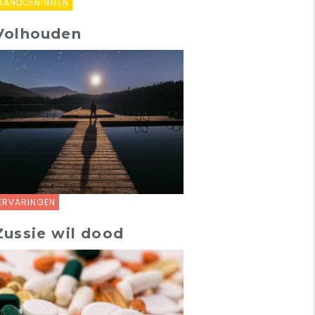
AANDOENINGEN
Volhouden
ERVARINGEN
Zussie wil dood