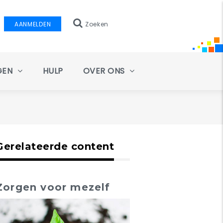
AANMELDEN
Zoeken
GEN
HULP
OVER ONS
Gerelateerde content
Zorgen voor mezelf