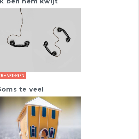
Ik ben hem kwijt
ERVARINGEN
Soms te veel