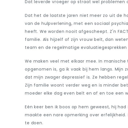
Dat leverde vroeger op straat wel problemen 
Dat het de laatste jaren niet meer zo uit de 
van de hulpverlening, met een sociaal psychi
heeft. We worden nooit afgescheept. Z'n FAC
familie. Als hijzelf of zijn vrouw belt, dan we
team en de regelmatige evaluatiegesprekken me
We maken veel met elkaar mee. In manische tij
opgenomen is, ga ik vaak bij hem langs. Mijn zu
dat mijn zwager depressief is. Ze hebben rege
Zijn familie woont verder weg en is minder betr
moeder elke dag even belt en af en toe een w
Eén keer ben ik boos op hem geweest, hij had 
maakte een nare opmerking over erfelijkheid. D
te doen.