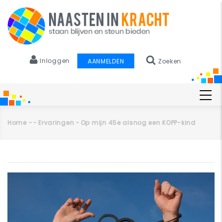
Overslaan
en
naar
de
inhoud
Inloggen
AANMELDEN
Zoeken
gaan
Main
navigation
Home
-
-
Ervaringen
-
Op mijn 45e alsnog een KOPP-kind
Kruimelpad
Primaire
tabs