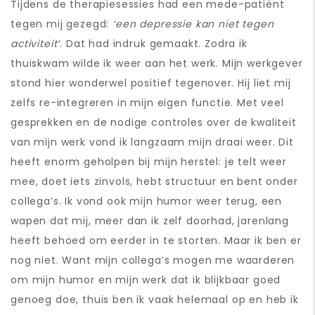
Tijdens de therapiesessies had een mede-patiënt
tegen mij gezegd:
‘een depressie kan niet tegen
activiteit’
. Dat had indruk gemaakt. Zodra ik
thuiskwam wilde ik weer aan het werk. Mijn werkgever
stond hier wonderwel positief tegenover. Hij liet mij
zelfs re-integreren in mijn eigen functie. Met veel
gesprekken en de nodige controles over de kwaliteit
van mijn werk vond ik langzaam mijn draai weer. Dit
heeft enorm geholpen bij mijn herstel: je telt weer
mee, doet iets zinvols, hebt structuur en bent onder
collega’s. Ik vond ook mijn humor weer terug, een
wapen dat mij, meer dan ik zelf doorhad, jarenlang
heeft behoed om eerder in te storten. Maar ik ben er
nog niet. Want mijn collega’s mogen me waarderen
om mijn humor en mijn werk dat ik blijkbaar goed
genoeg doe, thuis ben ik vaak helemaal op en heb ik