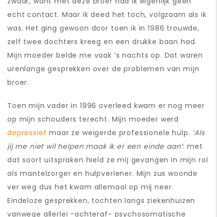
zwaar, want met deze broer had ik eigenlijk geen
echt contact. Maar ik deed het toch, volgzaam als ik
was. Het ging gewoon door toen ik in 1986 trouwde,
zelf twee dochters kreeg en een drukke baan had.
Mijn moeder belde me vaak ’s nachts op. Dat waren
urenlange gesprekken over de problemen van mijn
broer.
Toen mijn vader in 1996 overleed kwam er nog meer
op mijn schouders terecht. Mijn moeder werd
depressief
maar ze weigerde professionele hulp.
‘Als
jij me niet wil helpen maak ik er een einde aan’
: met
dat soort uitspraken hield ze mij gevangen in mijn rol
als mantelzorger en hulpverlener. Mijn zus woonde
ver weg dus het kwam allemaal op mij neer.
Eindeloze gesprekken, tochten langs ziekenhuizen
vanwege allerlei -achteraf- psychosomatische