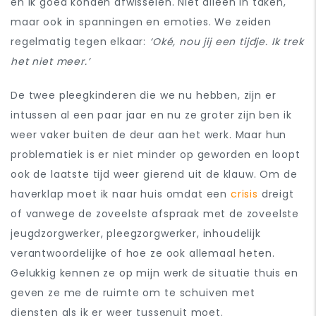
en ik goed konden afwisselen. Niet alleen in taken,
maar ook in spanningen en emoties. We zeiden
regelmatig tegen elkaar:
‘Oké, nou jij een tijdje. Ik trek
het niet meer.’
De twee pleegkinderen die we nu hebben, zijn er
intussen al een paar jaar en nu ze groter zijn ben ik
weer vaker buiten de deur aan het werk. Maar hun
problematiek is er niet minder op geworden en loopt
ook de laatste tijd weer gierend uit de klauw. Om de
haverklap moet ik naar huis omdat een
crisis
dreigt
of vanwege de zoveelste afspraak met de zoveelste
jeugdzorgwerker, pleegzorgwerker, inhoudelijk
verantwoordelijke of hoe ze ook allemaal heten.
Gelukkig kennen ze op mijn werk de situatie thuis en
geven ze me de ruimte om te schuiven met
diensten als ik er weer tussenuit moet.