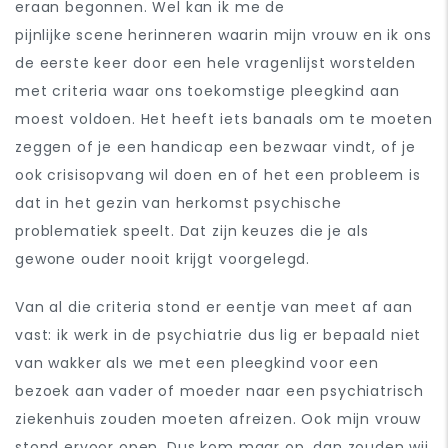
eraan begonnen. Wel kan ik me de
pijnlijke
scene
herinneren waarin mijn vrouw en ik ons
de eerste keer door een hele vragenlijst worstelden
met criteria waar ons toekomstige pleegkind aan
moest voldoen. Het heeft iets banaals om te moeten
zeggen of je een handicap een bezwaar vindt, of je
ook crisisopvang wil doen en of het een probleem is
dat in het gezin van herkomst psychische
problematiek speelt. Dat zijn keuzes die je als
gewone ouder nooit krijgt voorgelegd.
Van al die criteria stond er eentje van meet af aan
vast: ik werk in de psychiatrie dus lig er bepaald niet
van wakker als we met een pleegkind voor een
bezoek aan vader of moeder naar een psychiatrisch
ziekenhuis zouden moeten afreizen. Ook mijn vrouw
stond ervoor open. Dus kom maar op, dan zouden wij