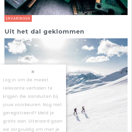
ERVARINGEN
Uit het dal geklommen
Log in
om de meest
relevante verhalen te
krijgen die aansluiten bij
jouw voorkeuren. Nog niet
geregistreerd?
Meld je
gratis aan
. Uiteraard gaan
we zorgvuldig om met je