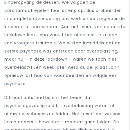
kinderopvang de deuren. We volgden de
coronamaatregelen heel streng op, dus probeerden
in complete afzondering ons werk en de zorg voor de
kinderen te combineren. Aan het einde van de eerste
lockdown leek John vanuit het niets last te krijgen
van vroegere trauma’s. We wisten inmiddels dat de
eerste psychose was ontstaan door overbelasting,
maar nu - in deze lockdown - waren we toch niet
overbelast?! Een week later werd duidelijk dat John
opnieuw last had van waanbeelden en volgde een
psychose.
Ditmaal ontstond bij ons het besef dat
psychosegevoeligheid bij overbelasting vaker tot
nieuwe psychoses zou leiden. Het besef dat we ons
leven anders - bewuster - moeten gaan leiden. De
psychoses hadden er ook bij mij flink in gehakt. Ik