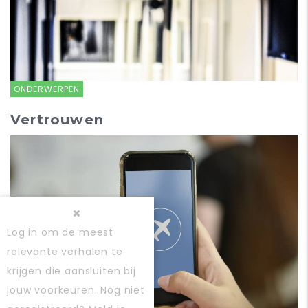
ONDERWERPEN
Vertrouwen
Log in
om de meest
relevante verhalen te
krijgen die aansluiten bij
jouw voorkeuren. Nog niet