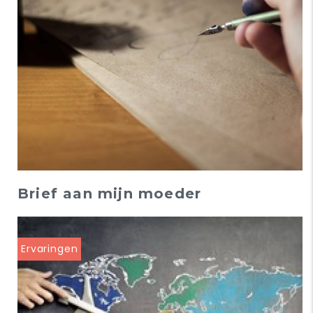
Brief aan mijn moeder
Ervaringen