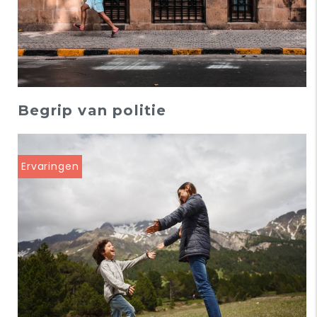
Begrip van politie
Ervaringen