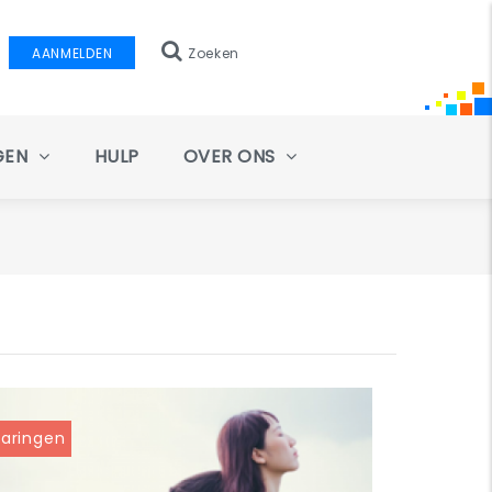
AANMELDEN
Zoeken
GEN
HULP
OVER ONS
varingen