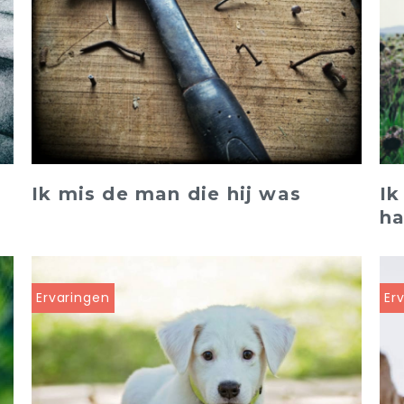
Ik mis de man die hij was
Ik
ha
Ervaringen
Er