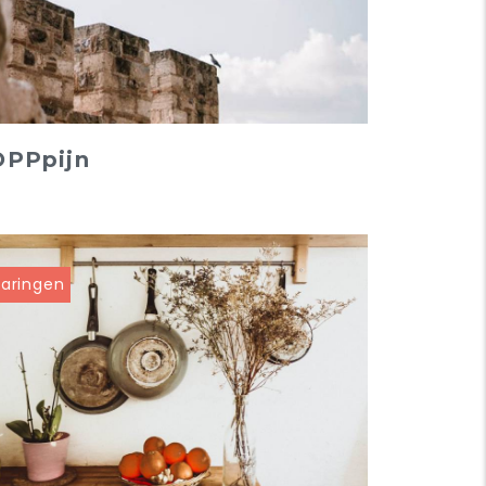
OPPpijn
varingen