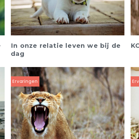
e
In onze relatie leven we bij de
K
dag
Ervaringen
Er