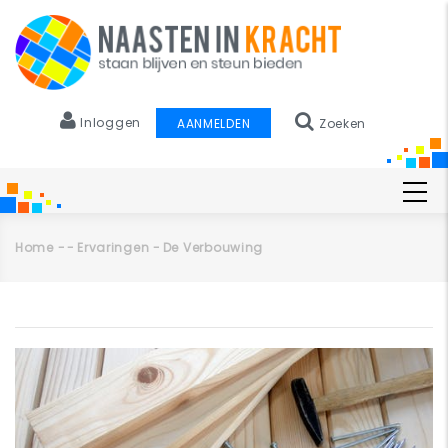
Overslaan
en
naar
de
inhoud
Inloggen
AANMELDEN
Zoeken
gaan
Main
navigation
Home
-
-
Ervaringen
-
De Verbouwing
Kruimelpad
Primaire
tabs